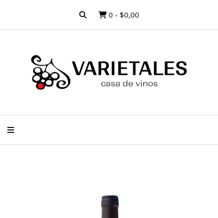
0
-
$0,00