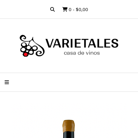
0
-
$0,00