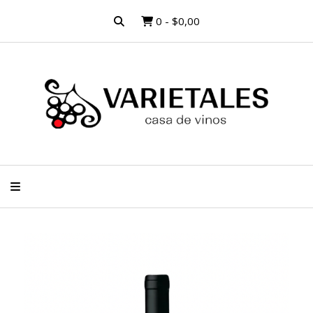
0
-
$0,00