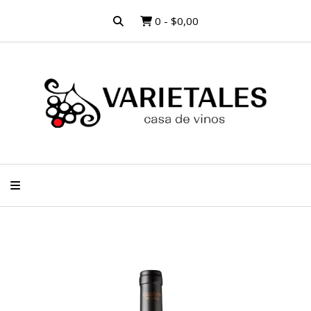
0
-
$0,00