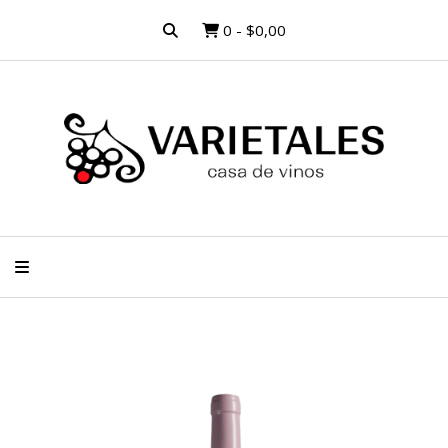
0
-
$0,00