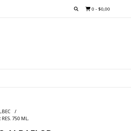
0
-
$0,00
LBEC
RES. 750 ML.