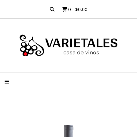
0
-
$0,00