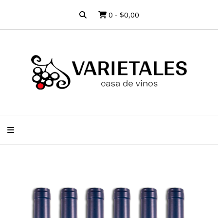
0
-
$0,00