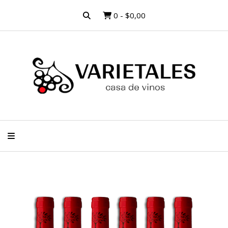
0
-
$0,00