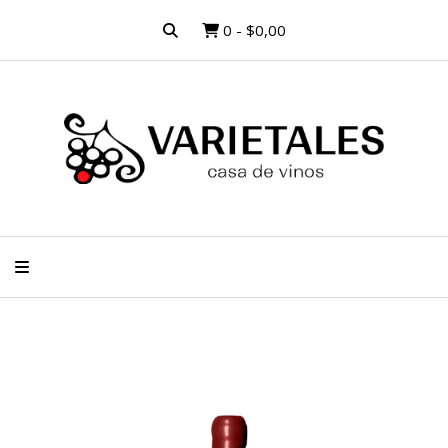
0
-
$0,00