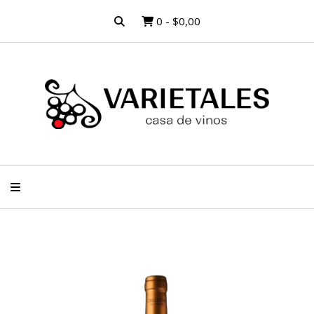
0
-
$0,00