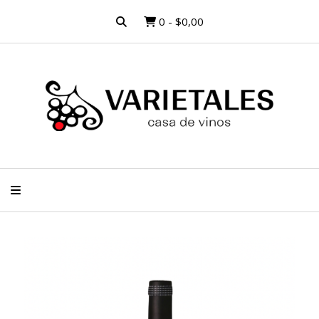
0
-
$0,00