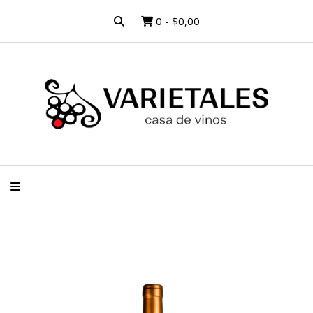
0
-
$0,00