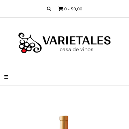
0
-
$0,00