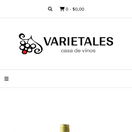
0
-
$0,00